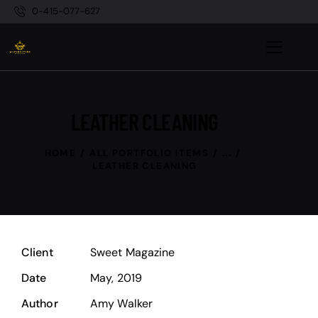
0-415-077-627
LEATHER CLEANING
HOME
ALL PORTFOLIO ITEMS
...
LEATHER CLEANING
Client
Sweet Magazine
Date
May, 2019
Author
Amy Walker