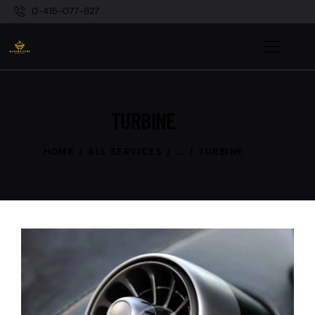
0-415-077-627
TURBINE
HOME
ALL SERVICES
...
TURBINE