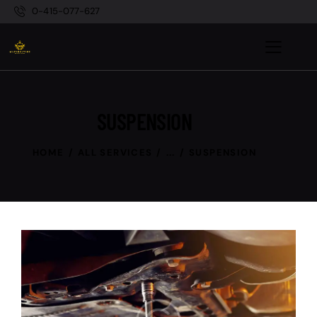
0-415-077-627
SUSPENSION
HOME
ALL SERVICES
...
SUSPENSION