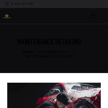
0-415-077-627
MAINTENANCE DETAILING
HOME
ALL SERVICES
...
MAINTENANCE DETAILING