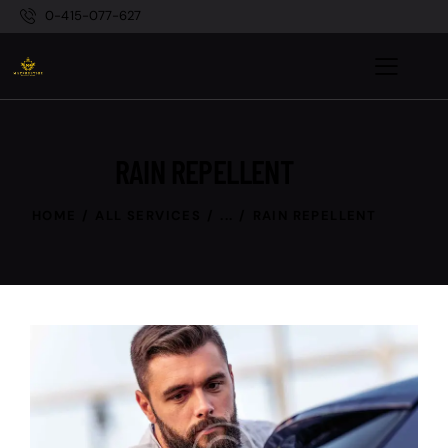
0-415-077-627
RAIN REPELLENT
HOME
ALL SERVICES
...
RAIN REPELLENT