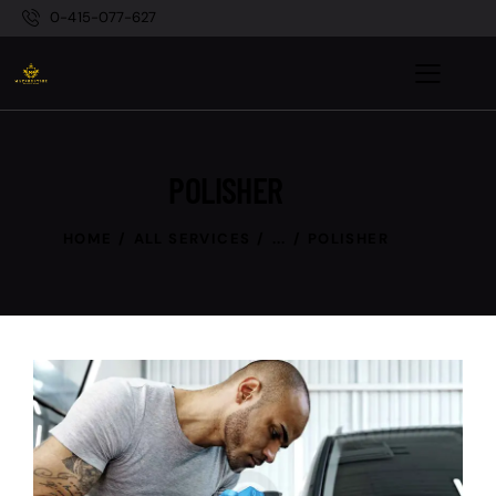
0-415-077-627
POLISHER
HOME
ALL SERVICES
...
POLISHER