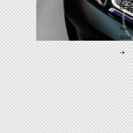
Nemo 
Quia 