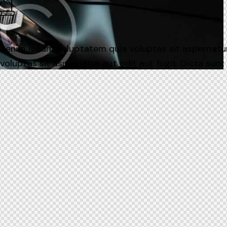
enim ipsam voluptatem quia voluptas sit aspernatur a
voluptas sit aspernatur aut odit aut fugit. Dicta sunt